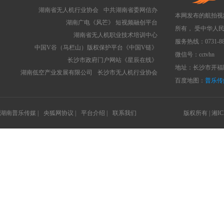
湖南省无人机行业协会
中共湖南省委网信办
本网发布的航拍视
湖南广电《风芒》 短视频融创平台
所有， 受中华人
湖南省无人机职业技术培训中心
服务热线：0731-88
中国V谷（马栏山）版权保护平台《中国V链》
微信号：cctvhn
长沙市政府门户网站《星辰在线》
地址：长沙市开福区
湖南低空产业发展有限公司
长沙市无人机行业协会
百度地图：
普乐传
湖南普乐传媒 |
央狐网协议 |
平台介绍 |
联系我们
版权所有 |
湘IC