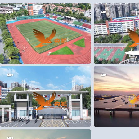
2
0
2
0
5
0
28
0