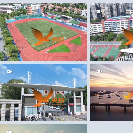
2
0
2
0
2
0
28
0