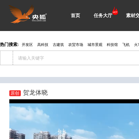
首页
任务大厅
素材
热门搜索:
开发区
高科技
古建筑
农贸市场
城市景观
科技馆
飞机
火
贺龙体晓
原创