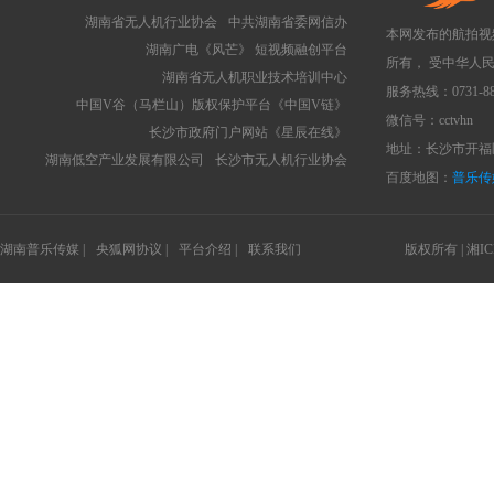
湖南省无人机行业协会
中共湖南省委网信办
本网发布的航拍视
湖南广电《风芒》 短视频融创平台
所有， 受中华人
湖南省无人机职业技术培训中心
服务热线：0731-88
中国V谷（马栏山）版权保护平台《中国V链》
微信号：cctvhn
长沙市政府门户网站《星辰在线》
地址：长沙市开福区
湖南低空产业发展有限公司
长沙市无人机行业协会
百度地图：
普乐传
湖南普乐传媒 |
央狐网协议 |
平台介绍 |
联系我们
版权所有 |
湘IC