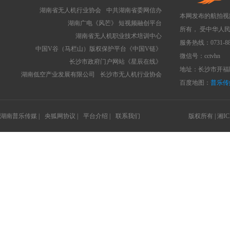
湖南省无人机行业协会
中共湖南省委网信办
本网发布的航拍视
湖南广电《风芒》 短视频融创平台
所有， 受中华人
湖南省无人机职业技术培训中心
服务热线：0731-88
中国V谷（马栏山）版权保护平台《中国V链》
微信号：cctvhn
长沙市政府门户网站《星辰在线》
地址：长沙市开福区
湖南低空产业发展有限公司
长沙市无人机行业协会
百度地图：
普乐传
湖南普乐传媒 |
央狐网协议 |
平台介绍 |
联系我们
版权所有 |
湘IC