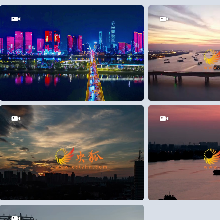
5
0
28
0
18
0
9
1