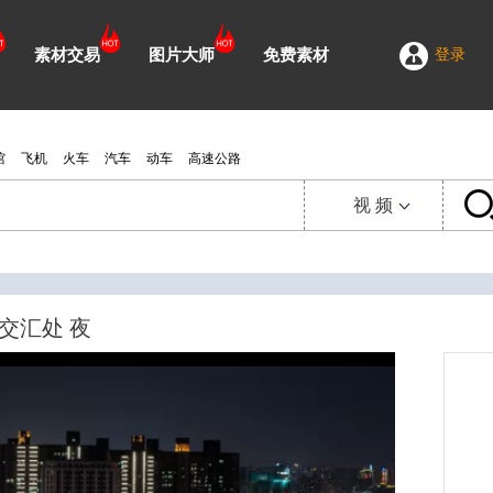
素材交易
图片大师
免费素材
登录
馆
飞机
火车
汽车
动车
高速公路
视 频
视 频
延 时
图 片
交汇处 夜
需 求