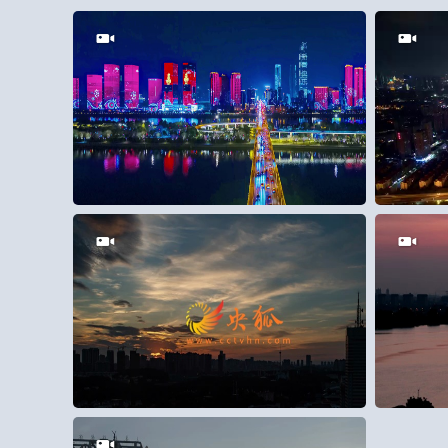
5
0
25
18
0
9