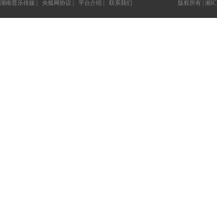
湖南普乐传媒 |
央狐网协议 |
平台介绍 |
联系我们
版权所有 |
湘IC