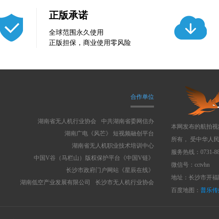
正版承诺
全球范围永久使用
正版担保，商业使用零风险
合作单位
湖南省无人机行业协会
中共湖南省委网信办
本网发布的航拍视
湖南广电《风芒》 短视频融创平台
所有， 受中华人
湖南省无人机职业技术培训中心
服务热线：0731-88
中国V谷（马栏山）版权保护平台《中国V链》
微信号：cctvhn
长沙市政府门户网站《星辰在线》
地址：长沙市开福区
湖南低空产业发展有限公司
长沙市无人机行业协会
百度地图：
普乐传