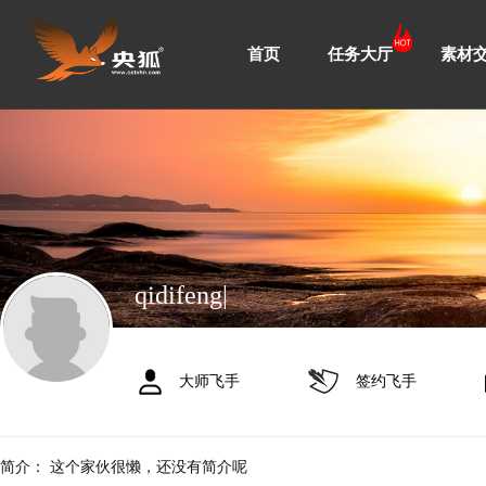
首页
任务大厅
素材
qidifeng
|
大师飞手
签约飞手
简介：
这个家伙很懒，还没有简介呢