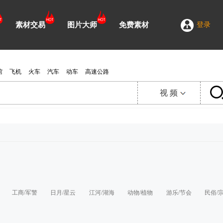
素材交易
图片大师
免费素材
登录
馆
飞机
火车
汽车
动车
高速公路
视 频
视 频
延 时
图 片
需 求
工商/军警
日月/星云
江河/湖海
动物/植物
游乐/节会
民俗/