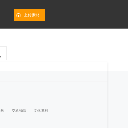
上传素材
宗教
交通/物流
文体/教科