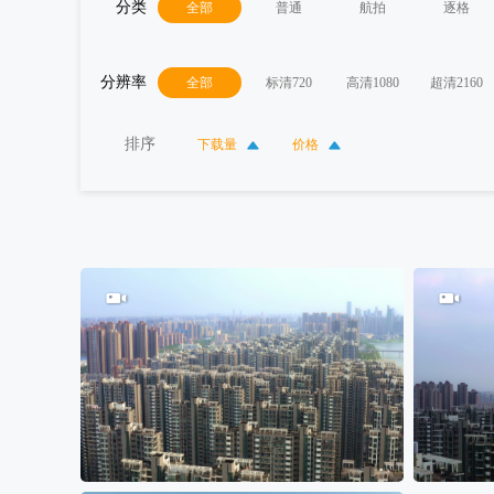
分类
全部
普通
航拍
逐格
分辨率
全部
标清720
高清1080
超清2160
排序
下载量
价格
15
100
0