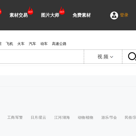
素材交易
图片大师
免费素材
登录
馆
飞机
火车
汽车
动车
高速公路
视 频
视 频
延 时
图 片
需 求
工商/军警
日月/星云
江河/湖海
动物/植物
游乐/节会
民俗/