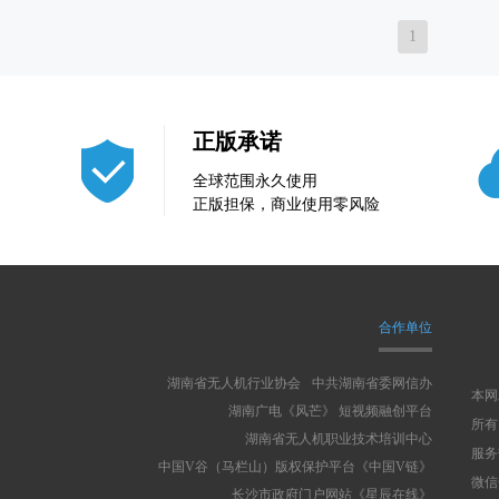
1
正版承诺
全球范围永久使用
正版担保，商业使用零风险
合作单位
湖南省无人机行业协会
中共湖南省委网信办
本网
湖南广电《风芒》 短视频融创平台
所有
湖南省无人机职业技术培训中心
服务热
中国V谷（马栏山）版权保护平台《中国V链》
微信号
长沙市政府门户网站《星辰在线》