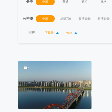
分类
全部
普通
航拍
逐格
分辨率
全部
标清720
高清1080
超清2160
排序
下载量
价格
40
0