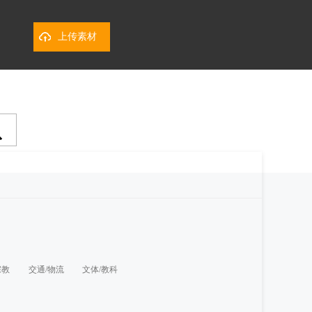
上传素材
宗教
交通/物流
文体/教科