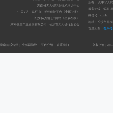
所有， 受中华人
湖南省无人机职业技术培训中心
服务热线：0731-88
中国V谷（马栏山）版权保护平台《中国V链》
微信号：cctvhn
长沙市政府门户网站《星辰在线》
地址：长沙市开福区
湖南低空产业发展有限公司
长沙市无人机行业协会
百度地图：
普乐传
湖南普乐传媒 |
央狐网协议 |
平台介绍 |
联系我们
版权所有 |
湘IC