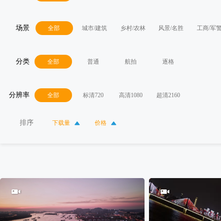
场景
全部
城市/建筑
乡村/农林
风景/名胜
工商/军
分类
全部
普通
航拍
逐格
分辨率
全部
标清720
高清1080
超清2160
排序
下载量
价格