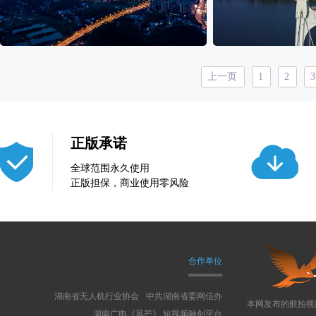
35
0
5
0
上一页
1
2
3
正版承诺
全球范围永久使用
正版担保，商业使用零风险
合作单位
湖南省无人机行业协会
中共湖南省委网信办
本网发布的航拍视
湖南广电《风芒》 短视频融创平台