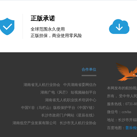
正版承诺
全球范围永久使用
正版担保，商业使用零风险
合作单位
湖南省无人机行业协会
中共湖南省委网信办
本网发布的航拍视
湖南广电《风芒》 短视频融创平台
所有， 受中华人
湖南省无人机职业技术培训中心
服务热线：0731-88
中国V谷（马栏山）版权保护平台《中国V链》
微信号：cctvhn
长沙市政府门户网站《星辰在线》
地址：长沙市开福区
湖南低空产业发展有限公司
长沙市无人机行业协会
百度地图：
普乐传