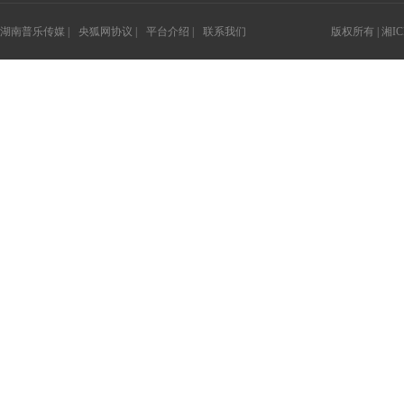
湖南普乐传媒 |
央狐网协议 |
平台介绍 |
联系我们
版权所有 |
湘IC