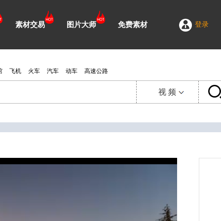
素材交易
图片大师
免费素材
登录
馆
飞机
火车
汽车
动车
高速公路
视 频
视 频
延 时
图 片
需 求