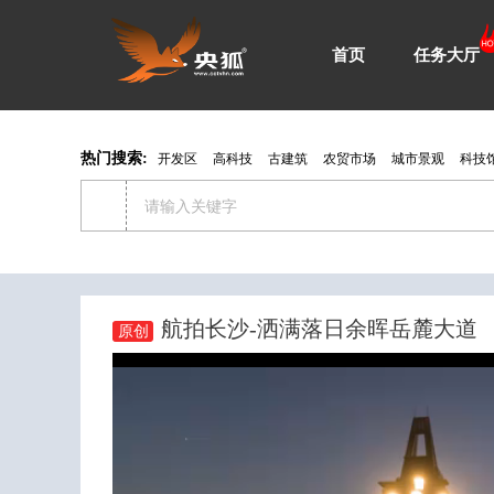
首页
任务大厅
热门搜索:
开发区
高科技
古建筑
农贸市场
城市景观
科技
航拍长沙-洒满落日余晖岳麓大道
原创