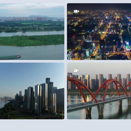
0
300
0
0
80
0