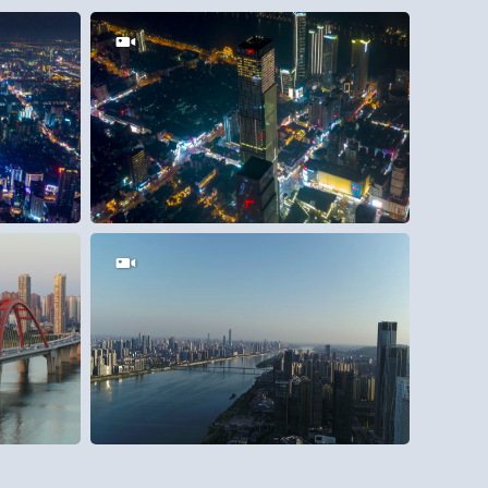
150
0
5
0